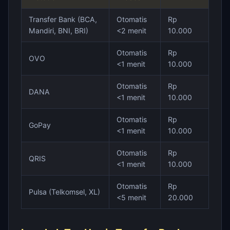
Transfer Bank (BCA,
Otomatis
Rp
Mandiri, BNI, BRI)
<2 menit
10.000
Otomatis
Rp
OVO
<1 menit
10.000
Otomatis
Rp
DANA
<1 menit
10.000
Otomatis
Rp
GoPay
<1 menit
10.000
Otomatis
Rp
QRIS
<1 menit
10.000
Otomatis
Rp
Pulsa (Telkomsel, XL)
<5 menit
20.000